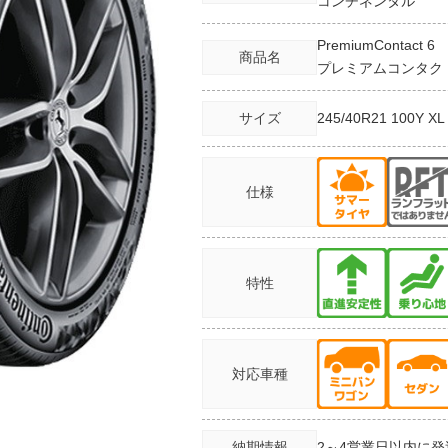
コンチネンタル
PremiumContact 6
商品名
プレミアムコンタク
サイズ
245/40R21
100Y XL
仕様
特性
対応車種
納期情報
2～4営業日以内に発