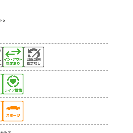
ト6
送予定