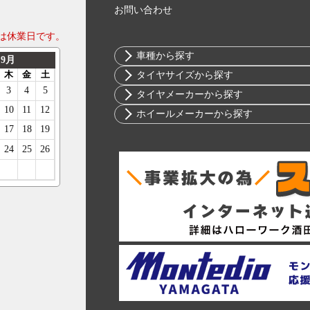
お問い合わせ
は休業日です。
車種から探す
トヨタ
タイヤサイズから探す
ニッサン
10インチ
タイヤメーカーから探す
ホンダ
12インチ
ブリヂストン
ホイールメーカーから探す
スバル
13インチ
ミシュラン
RIH
マツダ
14インチ
ヨコハマ
AKUT
ミツビシ
15インチ
ダンロップ
Advanti Racing
スズキ
16インチ
ピレリ
APIO
ダイハツ
17インチ
コンチネンタル
ABE SHOKAI
レクサス
18インチ
グッドイヤー
Amistad
アルファロメオ
19インチ
トーヨー
American Racing
アウディ
20インチ
ファルケン
IMPUL
BMW
21インチ
ハンコック
Balken
シトロエン
22インチ
BFグッドリッチ
WALD