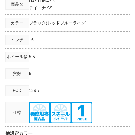
DAYTONA SS
商品名
デイトナ SS
カラー
ブラック(レッドブルーライン)
インチ
16
ホイール幅
5.5
穴数
5
PCD
139.7
仕様
他設定カラー