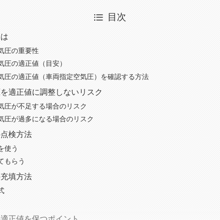
目次
とは
気圧の重要性
気圧の適正値（目安）
気圧の適正値（車両指定空気圧）を確認する方法
圧を適正値に調整しないリスク
気圧が不足する場合のリスク
気圧が過多になる場合のリスク
の点検方法
を使う
てもらう
の充填方法
式
の適正値を保つポイント