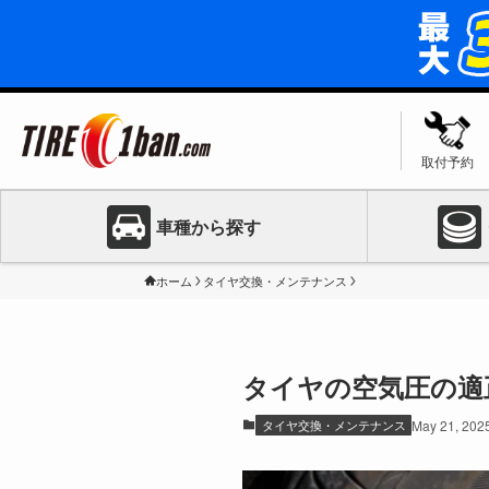
取付予約
車種から探す
ホーム
タイヤ交換・メンテナンス
タイヤの空気圧の適
タイヤ交換・メンテナンス
May 21, 202