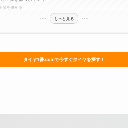
正値を決める
もっと見る
タイヤ1番.comで今すぐタイヤを探す！