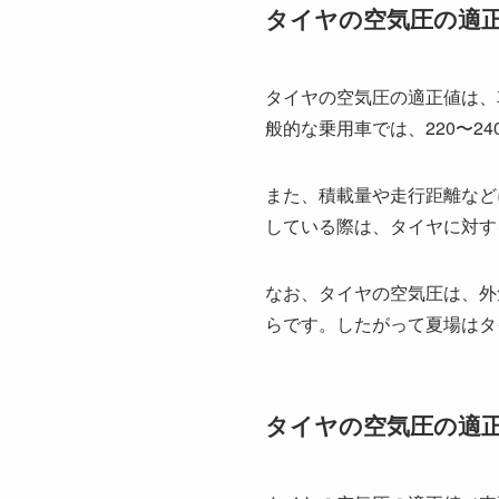
タイヤの空気圧の適
タイヤの空気圧の適正値は、
般的な乗用車では、220〜2
また、積載量や走行距離など
している際は、タイヤに対す
なお、タイヤの空気圧は、外
らです。したがって夏場はタ
タイヤの空気圧の適