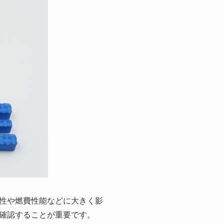
性や燃費性能などに大きく影
確認することが重要です。