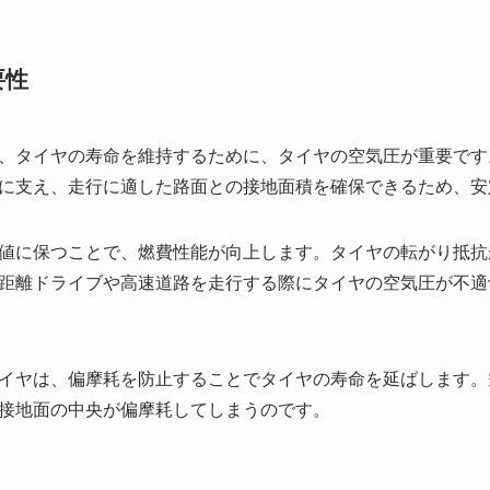
要性
、タイヤの寿命を維持するために、タイヤの空気圧が重要です
に支え、走行に適した路面との接地面積を確保できるため、安
値に保つことで、燃費性能が向上します。タイヤの転がり抵抗
距離ドライブや高速道路を走行する際にタイヤの空気圧が不適
イヤは、偏摩耗を防止することでタイヤの寿命を延ばします。
接地面の中央が偏摩耗してしまうのです。