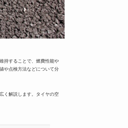
維持することで、燃費性能や
値や点検方法などについて分
広く解説します。タイヤの空