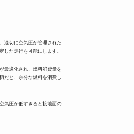
。適切に空気圧が管理された
定した走行を可能にします。
が最適化され、燃料消費量を
切だと、余分な燃料を消費し
空気圧が低すぎると接地面の