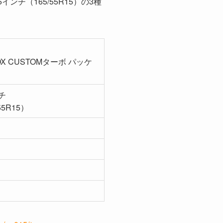
インチ（165/55R15）の3種
OX CUSTOMターボ パッケ
チ
55R15）