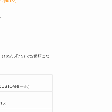
q/qa015/）
。
165/55R15）の2種類にな
 CUSTOMターボ）
R15）