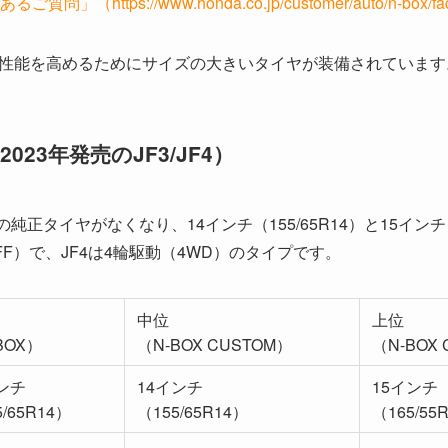
問」（https://www.honda.co.jp/customer/auto/n-box/fa
性能を高めるためにサイズの大きいタイヤが装備されています
2023年発売のJF3/JF4）
の純正タイヤがなくなり、14インチ（155/65R14）と15インチ（
FF）で、JF4は4輪駆動（4WD）のタイプです。
中位
上位
BOX）
（N-BOX CUSTOM）
（N-BOX
ンチ
14インチ
15インチ
5/65R14）
（155/65R14）
（165/55