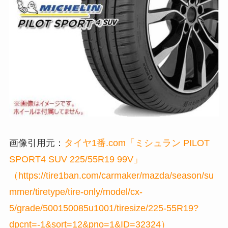
画像引用元：
タイヤ1番.com「ミシュラン PILOT
SPORT4 SUV 225/55R19 99V」
（https://tire1ban.com/carmaker/mazda/season/su
mmer/tiretype/tire-only/model/cx-
5/grade/500150085u1001/tiresize/225-55R19?
dpcnt=-1&sort=12&pno=1&ID=32324）