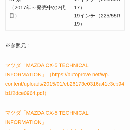
（2017年～発売中の2代
17）
目）
19インチ（225/55R
19）
※参照元：
マツダ「MAZDA CX-5 TECHNICAL
INFORMATION」（https://autoprove.net/wp-
content/uploads/2015/01/eb26173e0316a41c3cb94
b1f2dce0964.pdf）
マツダ「MAZDA CX-5 TECHNICAL
INFORMATION」