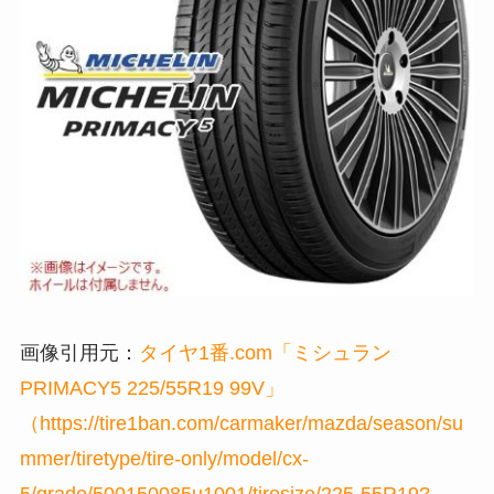
画像引用元：
タイヤ1番.com「ミシュラン
PRIMACY5 225/55R19 99V」
（https://tire1ban.com/carmaker/mazda/season/su
mmer/tiretype/tire-only/model/cx-
5/grade/500150085u1001/tiresize/225-55R19?