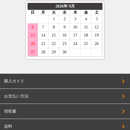
ジープ
KYOHO
325/30R20
ナンカン
テスラ
CLIMATE
335/30R20
ネオリン
マセラティ
CRIMSON
345/30R20
マックストレック
ランボルギーニ
KMC
225/35R20
レーダー
キャデラック
KLC
235/35R20
クーパー
アストンマーティン
KBRACING
245/35R20
ベントレー
COSMIC
255/35R20
CRS
265/35R20
購入ガイド
CLlink
275/35R20
JEPPESEN
285/35R20
お支払い方法
JAOS
295/35R20
JAPAN三陽
領収書
305/35R20
SUPER STAR
315/35R20
送料