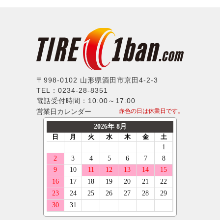
ハンコック
シトロエン
Balken
22インチ
325/25R20
BFグッドリッチ
フィアット
WALD
23インチ
335/25R20
クムホ
フォード
weds
24インチ
345/25R20
ノキアン
ジャガー
ERST
225/30R20
マキシス
ランドローバー
SSR
235/30R20
〒998-0102 山形県酒田市京田4-2-3
マッドスター
メルセデスベンツ
TEL：0234-28-8351
MLJ
245/30R20
モンスタ
電話受付時間：10:00～17:00
MINI
MKW
255/30R20
営業日カレンダー
赤色の日は休業日です。
ラウフェン
プジョー
LX-MODE
265/30R20
フェデラル
ポルシェ
ELFORD
275/30R20
ネクセン
ルノー
ENKEI
285/30R20
ニットー
スマート
OFFBEAT
295/30R20
グリップマックス
フォルクスワーゲン
GIBSON
305/30R20
オーレンカウンター
ボルボ
GARSON
315/30R20
デリンテ