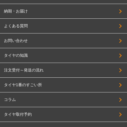
SOLID RACING
325/35R20
TAS
納期・お届け
225/40R20
TWS
235/40R20
よくある質問
DELTA FORCE
245/40R20
DOALL
お問い合わせ
255/40R20
TOPY
265/40R20
タイヤの知識
TRYALPHA
275/40R20
High Bridge First
注文受付～発送の流れ
285/40R20
BADX
295/40R20
タイヤ1番のすごい所
HAYASHI RACING
305/40R20
PANDORA
215/45R20
コラム
BBS JAPAN
235/45R20
タイヤ取付予約
BIGWAY
245/45R20
FABULOUS