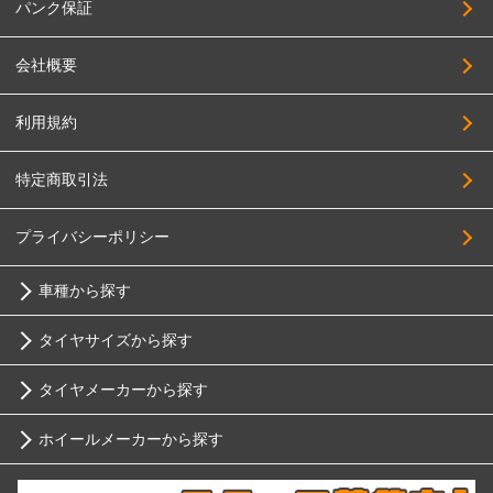
255/45R20
パンク保証
FORCE
265/45R20
会社概要
4x4Engineering
275/45R20
Black Rhino
285/45R20
利用規約
BRIDGESTONE
295/45R20
特定商取引法
BRUT
305/45R20
Breyton
235/50R20
プライバシーポリシー
HOSTILE
245/50R20
車種から探す
HOT STUFF
255/50R20
MAK
タイヤサイズから探す
265/50R20
トヨタ
MID
275/50R20
タイヤメーカーから探す
10インチ
MUGEN
ニッサン
285/50R20
ホイールメーカーから探す
MORITA
ブリヂストン
305/50R20
12インチ
ホンダ
MONZA JAPAN
175/55R20