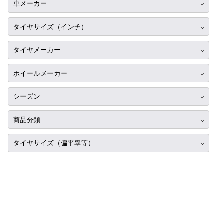
車メーカー
トヨタ
タイヤサイズ（インチ）
ニッサン
10インチ
タイヤメーカー
ホンダ
12インチ
ブリヂストン
スバル
ホイールメーカー
13インチ
ミシュラン
マツダ
RIH
14インチ
シーズン
ヨコハマ
ミツビシ
AKUT
15インチ
サマータイヤ
ダンロップ
商品分類
スズキ
Advanti Racing
16インチ
スタッドレス
ピレリ
ダイハツ
タイヤ単品
APIO
タイヤサイズ（偏平率等）
17インチ
オールシーズン
コンチネンタル
レクサス
ホイール単品
ABE SHOKAI
18インチ
275/25R20
グッドイヤー
アルファロメオ
タイヤホイールセット
Amistad
19インチ
285/25R20
トーヨー
アウディ
American Racing
20インチ
295/25R20
ファルケン
BMW
IMPUL
21インチ
305/25R20