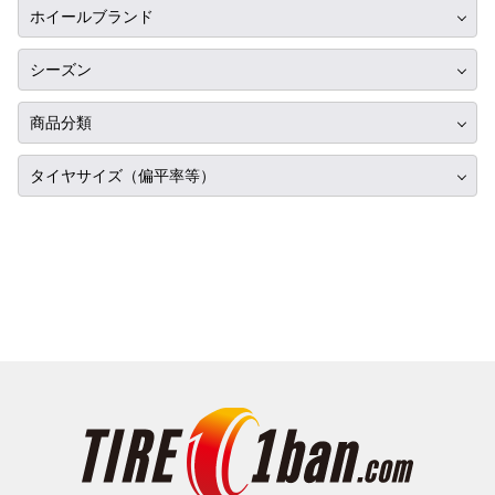
RIH
14インチ
ホイールブランド
ヨコハマ
ミツビシ
AKUT
15インチ
LOXARNY
ダンロップ
シーズン
スズキ
Advanti Racing
16インチ
ROCK KELLY
ピレリ
ダイハツ
サマータイヤ
APIO
商品分類
17インチ
コンチネンタル
レクサス
スタッドレス
ABE SHOKAI
18インチ
タイヤ単品
タイヤサイズ（偏平率等）
グッドイヤー
アルファロメオ
オールシーズン
Amistad
19インチ
ホイール単品
トーヨー
225/35R17
アウディ
American Racing
20インチ
タイヤホイールセット
ファルケン
275/35R17
BMW
IMPUL
21インチ
ハンコック
315/35R17
シトロエン
Balken
22インチ
BFグッドリッチ
335/35R17
フィアット
WALD
23インチ
クムホ
165/40R17
フォード
weds
24インチ
ノキアン
195/40R17
ジャガー
ERST
マキシス
205/40R17
ランドローバー
SSR
マッドスター
215/40R17
メルセデスベンツ