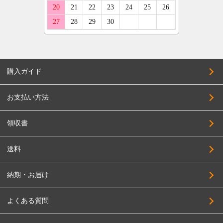
255/45R17
ベントレー
COSMIC
205/50R17
CRS
215/50R17
CLlink
225/50R17
JEPPESEN
購入ガイド
235/50R17
JAOS
245/50R17
お支払い方法
JAPAN三陽
255/50R17
SUPER STAR
領収書
205/55R17
SOLID RACING
215/55R17
送料
TAS
225/55R17
TWS
納期・お届け
235/55R17
DELTA FORCE
245/55R17
DOALL
よくある質問
255/55R17
TOPY