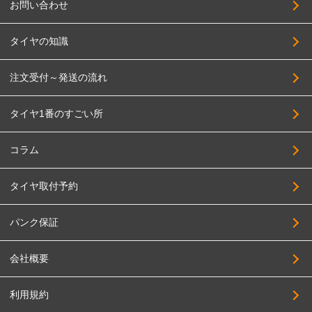
お問い合わせ
275/55R17
TRYALPHA
195/60R17
High Bridge First
タイヤの知識
205/60R17
BADX
注文受付～発送の流れ
215/60R17
HAYASHI RACING
225/60R17
PANDORA
タイヤ1番のすごい所
235/60R17
BBS JAPAN
255/60R17
コラム
BIGWAY
275/60R17
FABULOUS
タイヤ取付予約
205/65R17
FORCE
215/65R17
パンク保証
4x4Engineering
225/65R17
Black Rhino
会社概要
235/65R17
BRIDGESTONE
245/65R17
利用規約
BRUT