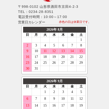
MLJ
モンスタ
235/40R17
MINI
〒998-0102 山形県酒田市京田4-2-3
MKW
TEL：0234-28-8351
ラウフェン
245/40R17
プジョー
LX-MODE
電話受付時間：10:00～17:00
フェデラル
255/40R17
営業日カレンダー
赤色の日は休業日です。
ポルシェ
ELFORD
ネクセン
265/40R17
ルノー
ENKEI
ニットー
275/40R17
スマート
OFFBEAT
グリップマックス
285/40R17
フォルクスワーゲン
GIBSON
オーレンカウンター
185/45R17
ボルボ
GARSON
デリンテ
195/45R17
ジープ
KYOHO
ナンカン
205/45R17
テスラ
CLIMATE
ネオリン
215/45R17
マセラティ
CRIMSON
マックストレック
225/45R17
ランボルギーニ
KMC
レーダー
235/45R17
キャデラック
KLC
クーパー
245/45R17
アストンマーティン
KBRACING