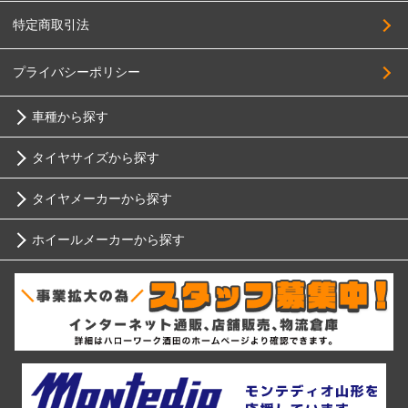
255/65R17
Breyton
特定商取引法
265/65R17
HOSTILE
275/65R17
プライバシーポリシー
HOT STUFF
285/65R17
MAK
車種から探す
305/65R17
MID
タイヤサイズから探す
215/70R17
トヨタ
MUGEN
225/70R17
タイヤメーカーから探す
MORITA
10インチ
ニッサン
235/70R17
MONZA JAPAN
ホイールメーカーから探す
ブリヂストン
245/70R17
12インチ
YOKOHAMA
ホンダ
255/70R17
RIH
RAGUNA
ミシュラン
13インチ
265/70R17
スバル
LEHRMEISTER
AKUT
275/70R17
ヨコハマ
RAYS
14インチ
マツダ
285/70R17
RACING SERVICE Watanabe
Advanti Racing
ダンロップ
295/70R17