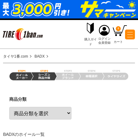
ログイ
購入ガイ
会員登
ド
タイヤ1番.com
BADX
商品分類
BADXのホイール一覧