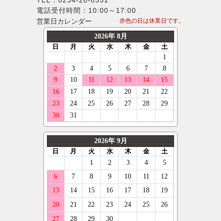
TEL：0234-28-8351
MLJ
245/40R17
モンスタ
電話受付時間：10:00～17:00
MINI
MKW
255/40R17
営業日カレンダー
赤色の日は休業日です。
ラウフェン
プジョー
LX-MODE
265/40R17
フェデラル
ポルシェ
ELFORD
275/40R17
ネクセン
ルノー
ENKEI
285/40R17
ニットー
スマート
OFFBEAT
185/45R17
グリップマックス
フォルクスワーゲン
GIBSON
195/45R17
オーレンカウンター
ボルボ
GARSON
205/45R17
デリンテ
ジープ
KYOHO
215/45R17
ナンカン
テスラ
CLIMATE
225/45R17
ネオリン
マセラティ
CRIMSON
235/45R17
マックストレック
ランボルギーニ
KMC
245/45R17
レーダー
キャデラック
KLC
255/45R17
クーパー
アストンマーティン
KBRACING