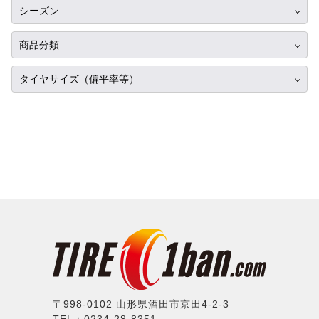
RIH
14インチ
シーズン
ヨコハマ
ミツビシ
AKUT
15インチ
サマータイヤ
ダンロップ
商品分類
スズキ
Advanti Racing
16インチ
スタッドレス
ピレリ
ダイハツ
タイヤ単品
APIO
タイヤサイズ（偏平率等）
17インチ
オールシーズン
コンチネンタル
レクサス
ホイール単品
ABE SHOKAI
18インチ
225/35R17
グッドイヤー
アルファロメオ
タイヤホイールセット
Amistad
19インチ
275/35R17
トーヨー
アウディ
American Racing
20インチ
315/35R17
ファルケン
BMW
IMPUL
21インチ
335/35R17
ハンコック
シトロエン
Balken
22インチ
165/40R17
BFグッドリッチ
フィアット
WALD
23インチ
195/40R17
クムホ
フォード
weds
24インチ
205/40R17
ノキアン
ジャガー
ERST
215/40R17
マキシス
ランドローバー
SSR
235/40R17
〒998-0102 山形県酒田市京田4-2-3
マッドスター
メルセデスベンツ