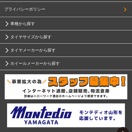
Breyton
275/65R17
プライバシーポリシー
HOSTILE
285/65R17
車種から探す
HOT STUFF
305/65R17
MAK
タイヤサイズから探す
215/70R17
トヨタ
MID
225/70R17
タイヤメーカーから探す
10インチ
MUGEN
ニッサン
235/70R17
ホイールメーカーから探す
MORITA
ブリヂストン
245/70R17
12インチ
ホンダ
MONZA JAPAN
255/70R17
RIH
ミシュラン
YOKOHAMA
13インチ
265/70R17
スバル
RAGUNA
AKUT
275/70R17
ヨコハマ
14インチ
LEHRMEISTER
マツダ
285/70R17
Advanti Racing
RAYS
ダンロップ
295/70R17
15インチ
ミツビシ
RACING SERVICE Watanabe
305/70R17
APIO