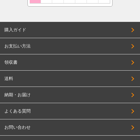
205/50R17
ベントレー
COSMIC
215/50R17
CRS
225/50R17
購入ガイド
CLlink
235/50R17
JEPPESEN
245/50R17
お支払い方法
JAOS
255/50R17
JAPAN三陽
領収書
205/55R17
SUPER STAR
215/55R17
送料
SOLID RACING
225/55R17
TAS
納期・お届け
235/55R17
TWS
245/55R17
よくある質問
DELTA FORCE
255/55R17
DOALL
お問い合わせ
275/55R17
TOPY
195/60R17