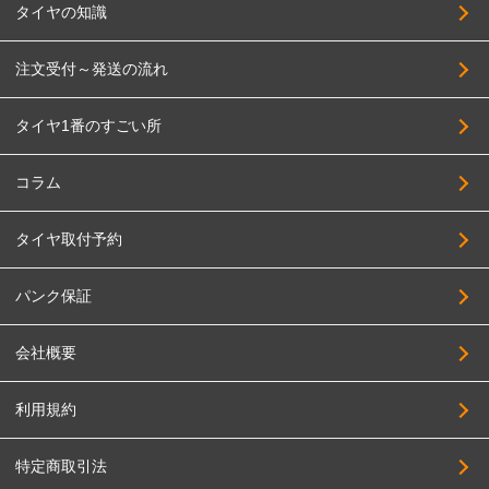
タイヤの知識
TRYALPHA
205/60R17
High Bridge First
注文受付～発送の流れ
215/60R17
BADX
225/60R17
タイヤ1番のすごい所
HAYASHI RACING
235/60R17
PANDORA
255/60R17
コラム
BBS JAPAN
275/60R17
タイヤ取付予約
BIGWAY
205/65R17
FABULOUS
215/65R17
パンク保証
FORCE
225/65R17
会社概要
4x4Engineering
235/65R17
Black Rhino
245/65R17
利用規約
BRIDGESTONE
255/65R17
特定商取引法
BRUT
265/65R17