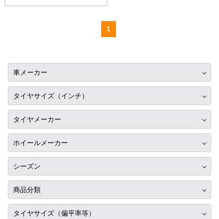
1
車メーカー
トヨタ
タイヤサイズ（インチ）
ニッサン
10インチ
タイヤメーカー
ホンダ
12インチ
ブリヂストン
スバル
ホイールメーカー
13インチ
ミシュラン
マツダ
RIH
14インチ
シーズン
ヨコハマ
ミツビシ
AKUT
15インチ
サマータイヤ
ダンロップ
商品分類
スズキ
Advanti Racing
16インチ
スタッドレス
ピレリ
ダイハツ
タイヤ単品
APIO
タイヤサイズ（偏平率等）
17インチ
オールシーズン