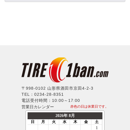
コンチネンタル
レクサス
ホイール単品
ABE SHOKAI
18インチ
225/35R17
グッドイヤー
アルファロメオ
タイヤホイールセット
Amistad
19インチ
275/35R17
トーヨー
アウディ
American Racing
20インチ
315/35R17
ファルケン
BMW
IMPUL
21インチ
335/35R17
ハンコック
シトロエン
Balken
22インチ
165/40R17
BFグッドリッチ
フィアット
WALD
23インチ
195/40R17
クムホ
フォード
weds
24インチ
205/40R17
ノキアン
ジャガー
ERST
215/40R17
マキシス
ランドローバー
SSR
235/40R17
〒998-0102 山形県酒田市京田4-2-3
マッドスター
メルセデスベンツ
TEL：0234-28-8351
MLJ
245/40R17
モンスタ
電話受付時間：10:00～17:00
MINI
MKW
255/40R17
営業日カレンダー
赤色の日は休業日です。
ラウフェン
プジョー
LX-MODE
265/40R17
フェデラル
ポルシェ
ELFORD
275/40R17
ネクセン