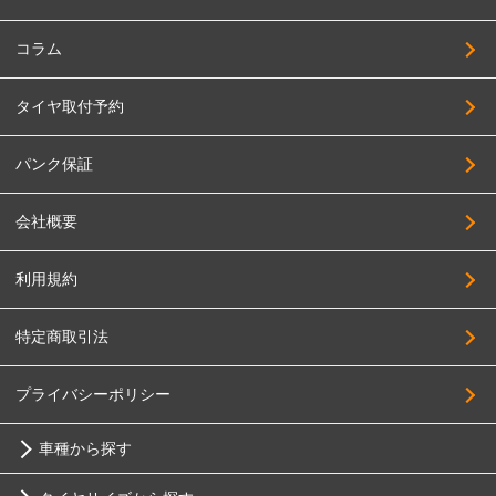
HAYASHI RACING
235/60R17
PANDORA
255/60R17
コラム
BBS JAPAN
275/60R17
タイヤ取付予約
BIGWAY
205/65R17
FABULOUS
215/65R17
パンク保証
FORCE
225/65R17
会社概要
4x4Engineering
235/65R17
Black Rhino
245/65R17
利用規約
BRIDGESTONE
255/65R17
特定商取引法
BRUT
265/65R17
Breyton
275/65R17
プライバシーポリシー
HOSTILE
285/65R17
車種から探す
HOT STUFF
305/65R17
MAK