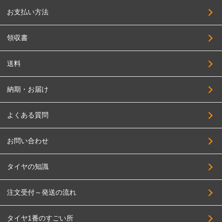
JEPPESEN
245/50R17
お支払い方法
JAOS
255/50R17
JAPAN三陽
領収書
205/55R17
SUPER STAR
215/55R17
送料
SOLID RACING
225/55R17
TAS
納期・お届け
235/55R17
TWS
245/55R17
よくある質問
DELTA FORCE
255/55R17
DOALL
お問い合わせ
275/55R17
TOPY
195/60R17
タイヤの知識
TRYALPHA
205/60R17
High Bridge First
注文受付～発送の流れ
215/60R17
BADX
225/60R17
タイヤ1番のすごい所