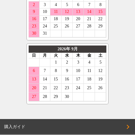
ルノー
ENKEI
285/40R17
ニットー
スマート
OFFBEAT
185/45R17
グリップマックス
フォルクスワーゲン
GIBSON
195/45R17
オーレンカウンター
ボルボ
GARSON
205/45R17
デリンテ
ジープ
KYOHO
215/45R17
ナンカン
テスラ
CLIMATE
225/45R17
ネオリン
マセラティ
CRIMSON
235/45R17
マックストレック
ランボルギーニ
KMC
245/45R17
レーダー
キャデラック
KLC
255/45R17
クーパー
アストンマーティン
KBRACING
205/50R17
ベントレー
COSMIC
215/50R17
CRS
225/50R17
購入ガイド
CLlink
235/50R17