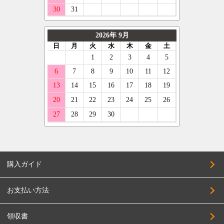
オーレンカウンター
ボルボ
GARSON
205/45R17
デリンテ
ジープ
KYOHO
215/45R17
ナンカン
テスラ
CLIMATE
225/45R17
ネオリン
マセラティ
CRIMSON
235/45R17
マックストレック
ランボルギーニ
KMC
245/45R17
レーダー
キャデラック
KLC
255/45R17
クーパー
アストンマーティン
KBRACING
205/50R17
ベントレー
COSMIC
215/50R17
CRS
225/50R17
購入ガイド
CLlink
235/50R17
JEPPESEN
245/50R17
お支払い方法
JAOS
255/50R17
JAPAN三陽
領収書
205/55R17