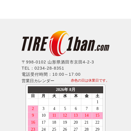
20インチ
315/35R17
ファルケン
BMW
IMPUL
21インチ
335/35R17
ハンコック
シトロエン
Balken
22インチ
165/40R17
BFグッドリッチ
フィアット
WALD
23インチ
195/40R17
クムホ
フォード
weds
24インチ
205/40R17
ノキアン
ジャガー
ERST
215/40R17
マキシス
ランドローバー
SSR
235/40R17
〒998-0102 山形県酒田市京田4-2-3
マッドスター
メルセデスベンツ
TEL：0234-28-8351
MLJ
245/40R17
モンスタ
電話受付時間：10:00～17:00
MINI
MKW
255/40R17
営業日カレンダー
赤色の日は休業日です。
ラウフェン
プジョー
LX-MODE
265/40R17
フェデラル
ポルシェ
ELFORD
275/40R17
ネクセン
ルノー
ENKEI
285/40R17
ニットー
スマート
OFFBEAT
185/45R17
グリップマックス
フォルクスワーゲン
GIBSON
195/45R17