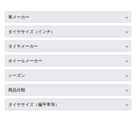
車メーカー
トヨタ
タイヤサイズ（インチ）
ニッサン
10インチ
タイヤメーカー
ホンダ
12インチ
ブリヂストン
スバル
ホイールメーカー
13インチ
ミシュラン
マツダ
RIH
14インチ
シーズン
ヨコハマ
ミツビシ
AKUT
15インチ
サマータイヤ
ダンロップ
商品分類
スズキ
Advanti Racing
16インチ
スタッドレス
ピレリ
ダイハツ
タイヤ単品
APIO
タイヤサイズ（偏平率等）
17インチ
オールシーズン
コンチネンタル
レクサス
ホイール単品
ABE SHOKAI
18インチ
225/35R17
グッドイヤー
アルファロメオ
タイヤホイールセット
Amistad
19インチ
275/35R17
トーヨー
アウディ
American Racing