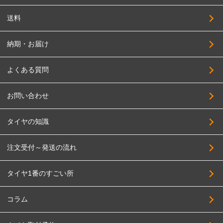
SUPER STAR
215/55R17
送料
SOLID RACING
225/55R17
TAS
納期・お届け
235/55R17
TWS
245/55R17
よくある質問
DELTA FORCE
255/55R17
DOALL
お問い合わせ
275/55R17
TOPY
195/60R17
タイヤの知識
TRYALPHA
205/60R17
High Bridge First
注文受付～発送の流れ
215/60R17
BADX
225/60R17
タイヤ1番のすごい所
HAYASHI RACING
235/60R17
PANDORA
255/60R17
コラム
BBS JAPAN
275/60R17