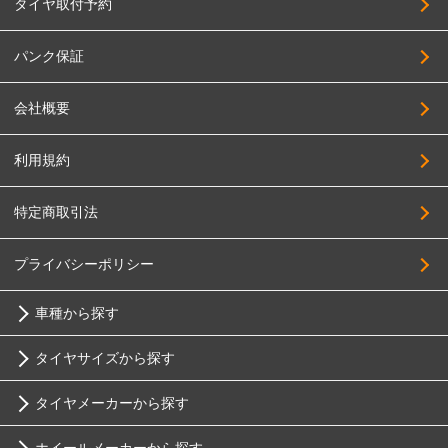
タイヤ取付予約
BIGWAY
205/65R17
FABULOUS
215/65R17
パンク保証
FORCE
225/65R17
会社概要
4x4Engineering
235/65R17
Black Rhino
245/65R17
利用規約
BRIDGESTONE
255/65R17
特定商取引法
BRUT
265/65R17
Breyton
275/65R17
プライバシーポリシー
HOSTILE
285/65R17
車種から探す
HOT STUFF
305/65R17
MAK
タイヤサイズから探す
215/70R17
トヨタ
MID
225/70R17
タイヤメーカーから探す
10インチ
MUGEN
ニッサン
235/70R17