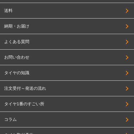
SUPER STAR
215/55R17
送料
SOLID RACING
225/55R17
TAS
納期・お届け
235/55R17
TWS
245/55R17
よくある質問
DELTA FORCE
255/55R17
DOALL
お問い合わせ
275/55R17
TOPY
195/60R17
タイヤの知識
TRYALPHA
205/60R17
High Bridge First
注文受付～発送の流れ
215/60R17
BADX
225/60R17
タイヤ1番のすごい所
HAYASHI RACING
235/60R17
PANDORA
255/60R17
コラム
BBS JAPAN
275/60R17