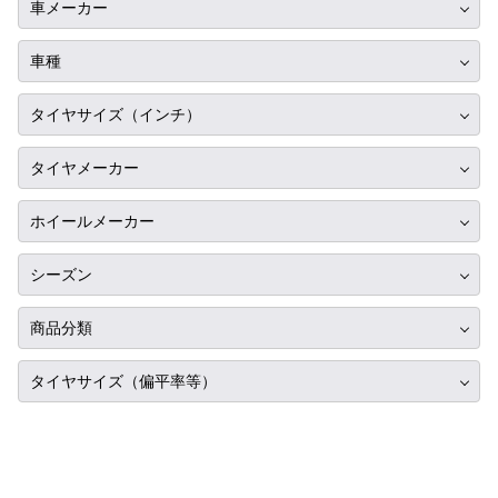
車メーカー
トヨタ
車種
ニッサン
ギブリ
タイヤサイズ（インチ）
ホンダ
クワトロポルテ
10インチ
スバル
タイヤメーカー
レヴァンテ
12インチ
マツダ
ブリヂストン
ホイールメーカー
13インチ
ミツビシ
ミシュラン
RIH
14インチ
シーズン
スズキ
ヨコハマ
AKUT
15インチ
ダイハツ
サマータイヤ
ダンロップ
商品分類
Advanti Racing
16インチ
レクサス
スタッドレス
ピレリ
タイヤ単品
APIO
タイヤサイズ（偏平率等）
17インチ
アルファロメオ
オールシーズン
コンチネンタル
ホイール単品
ABE SHOKAI
18インチ
225/35R17
アウディ
グッドイヤー
タイヤホイールセット
Amistad
19インチ
275/35R17
BMW
トーヨー
American Racing