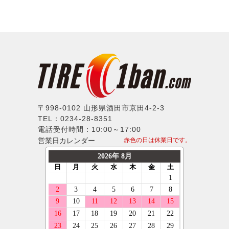
20インチ
315/35R17
シトロエン
ファルケン
IMPUL
21インチ
335/35R17
フィアット
ハンコック
Balken
22インチ
165/40R17
フォード
BFグッドリッチ
WALD
23インチ
195/40R17
ジャガー
クムホ
weds
24インチ
205/40R17
ランドローバー
ノキアン
ERST
215/40R17
メルセデスベンツ
マキシス
SSR
235/40R17
MINI
〒998-0102 山形県酒田市京田4-2-3
マッドスター
TEL：0234-28-8351
MLJ
245/40R17
プジョー
モンスタ
電話受付時間：10:00～17:00
MKW
255/40R17
営業日カレンダー
赤色の日は休業日です。
ポルシェ
ラウフェン
LX-MODE
265/40R17
ルノー
フェデラル
ELFORD
275/40R17
スマート
ネクセン
ENKEI
285/40R17
フォルクスワーゲン
ニットー
OFFBEAT
185/45R17
ボルボ
グリップマックス
GIBSON
195/45R17