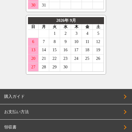
ジープ
オーレンカウンター
GARSON
205/45R17
テスラ
デリンテ
KYOHO
215/45R17
マセラティ
ナンカン
CLIMATE
225/45R17
ランボルギーニ
ネオリン
CRIMSON
235/45R17
キャデラック
マックストレック
KMC
245/45R17
アストンマーティン
レーダー
KLC
255/45R17
ベントレー
クーパー
KBRACING
205/50R17
COSMIC
215/50R17
CRS
225/50R17
購入ガイド
CLlink
235/50R17
JEPPESEN
245/50R17
お支払い方法
JAOS
255/50R17
JAPAN三陽
領収書
205/55R17