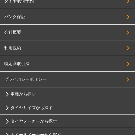
タイヤ取付予約
BIGWAY
205/65R17
FABULOUS
215/65R17
パンク保証
FORCE
225/65R17
会社概要
4x4Engineering
235/65R17
Black Rhino
245/65R17
利用規約
BRIDGESTONE
255/65R17
特定商取引法
BRUT
265/65R17
Breyton
275/65R17
プライバシーポリシー
HOSTILE
285/65R17
車種から探す
HOT STUFF
305/65R17
MAK
タイヤサイズから探す
215/70R17
トヨタ
MID
225/70R17
タイヤメーカーから探す
10インチ
MUGEN
ニッサン
235/70R17
ホイールメーカーから探す