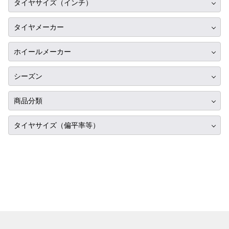
タイヤサイズ（インチ）
ホンダ
C3エアクロス
10インチ
スバル
タイヤメーカー
C4
12インチ
マツダ
ブリヂストン
C4/E-C4
ホイールメーカー
13インチ
ミツビシ
ミシュラン
C4カクタス
RIH
14インチ
シーズン
スズキ
ヨコハマ
C4ピカソ
AKUT
15インチ
ダイハツ
サマータイヤ
ダンロップ
商品分類
C5
Advanti Racing
16インチ
レクサス
スタッドレス
ピレリ
C5X
タイヤ単品
APIO
タイヤサイズ（偏平率等）
17インチ
アルファロメオ
オールシーズン
コンチネンタル
C5エアクロス
ホイール単品
ABE SHOKAI
18インチ
215/70R17
アウディ
グッドイヤー
C6
タイヤホイールセット
Amistad
19インチ
225/70R17
BMW
トーヨー
DS3
American Racing
20インチ
235/70R17
シトロエン
ファルケン
DS3クロスバック
IMPUL
21インチ
245/70R17
フィアット
ハンコック
DS4
Balken
22インチ
255/70R17
フォード
BFグッドリッチ
DS5
WALD