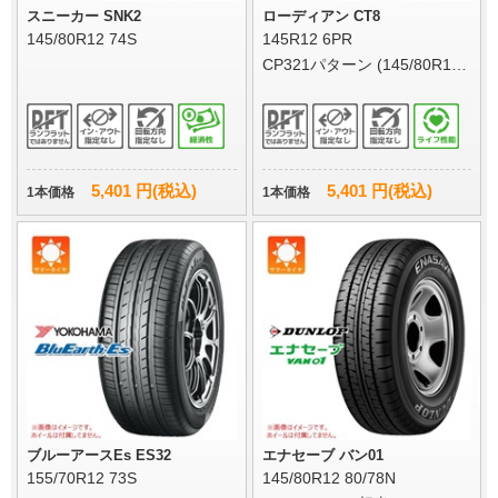
スニーカー SNK2
ローディアン CT8
145/80R12 74S
145R12 6PR
CP321パターン (145/80R12
80/78N相当)
5,401 円(税込)
5,401 円(税込)
1本価格
1本価格
ブルーアースEs ES32
エナセーブ バン01
155/70R12 73S
145/80R12 80/78N