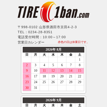
23インチ
265/70R17
ジャガー
クムホ
DS7
weds
24インチ
275/70R17
ランドローバー
ノキアン
DS9
ERST
285/70R17
メルセデスベンツ
マキシス
グランドC4スペースツアラー
SSR
295/70R17
MINI
〒998-0102 山形県酒田市京田4-2-3
マッドスター
グランドC4ピカソ
TEL：0234-28-8351
MLJ
305/70R17
プジョー
モンスタ
電話受付時間：10:00～17:00
ベルランゴ
MKW
315/70R17
営業日カレンダー
赤色の日は休業日です。
ポルシェ
ラウフェン
LX-MODE
245/75R17
ルノー
フェデラル
ELFORD
255/75R17
スマート
ネクセン
ENKEI
225/35R17
フォルクスワーゲン
ニットー
OFFBEAT
275/35R17
ボルボ
グリップマックス
GIBSON
315/35R17
ジープ
オーレンカウンター
GARSON
335/35R17
テスラ
デリンテ
KYOHO
165/40R17
マセラティ
ナンカン
CLIMATE