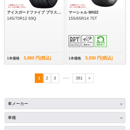
アイスガードファイブ プラス i
マーシャル MH22
G50
145/70R12 69Q
155/65R14 75T
5,880 円(税込)
5,930 円(税込)
1本価格
1本価格
1
2
3
･･･
381
>
車メーカー
トヨタ
車種
ニッサン
C3