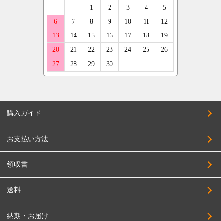
195/40R17
ランボルギーニ
ネオリン
CRIMSON
205/40R17
キャデラック
マックストレック
KMC
215/40R17
アストンマーティン
レーダー
KLC
235/40R17
ベントレー
クーパー
KBRACING
245/40R17
COSMIC
255/40R17
CRS
265/40R17
購入ガイド
CLlink
275/40R17
JEPPESEN
285/40R17
お支払い方法
JAOS
185/45R17
JAPAN三陽
領収書
195/45R17
SUPER STAR
205/45R17
送料
SOLID RACING
215/45R17
TAS
納期・お届け
225/45R17