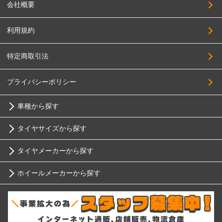
会社概要
4x4Engineering
245/55R17
Black Rhino
255/55R17
利用規約
BRIDGESTONE
275/55R17
特定商取引法
BRUT
195/60R17
Breyton
205/60R17
プライバシーポリシー
HOSTILE
215/60R17
車種から探す
HOT STUFF
225/60R17
MAK
タイヤサイズから探す
235/60R17
トヨタ
MID
255/60R17
タイヤメーカーから探す
10インチ
MUGEN
ニッサン
275/60R17
ホイールメーカーから探す
MORITA
ブリヂストン
205/65R17
12インチ
ホンダ
MONZA JAPAN
215/65R17
RIH
ミシュラン
YOKOHAMA
13インチ
225/65R17
スバル