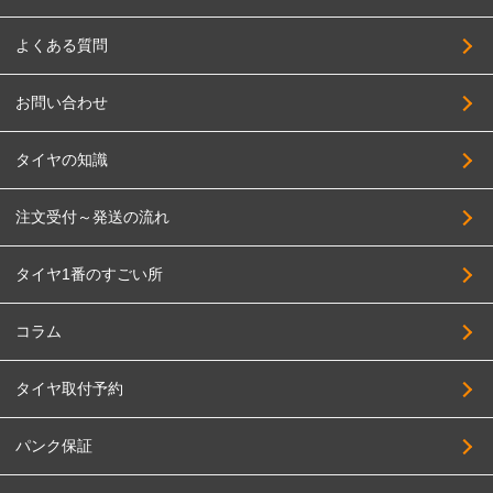
TWS
235/45R17
よくある質問
DELTA FORCE
245/45R17
DOALL
お問い合わせ
255/45R17
TOPY
205/50R17
タイヤの知識
TRYALPHA
215/50R17
High Bridge First
注文受付～発送の流れ
225/50R17
BADX
235/50R17
タイヤ1番のすごい所
HAYASHI RACING
245/50R17
PANDORA
255/50R17
コラム
BBS JAPAN
205/55R17
タイヤ取付予約
BIGWAY
215/55R17
FABULOUS
225/55R17
パンク保証
FORCE
235/55R17