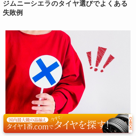
ジムニーシエラのタイヤ選びでよくある
失敗例