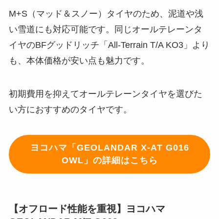
M+S（マッド＆スノー）タイヤのため、泥道や浅
い雪道にも対応可能です。同じオールテレーンタ
イヤのBFグッドリッチ「All-Terrain T/A KO3」より
も、本体価格が安い点も魅力です。
初期費用を抑えてオールテレーンタイヤを選びた
い方におすすめのタイヤです。
ヨコハマ「GEOLANDAR X-AT G016
OWL」の詳細はこちら
【オフロード性能を重視】ヨコハマ