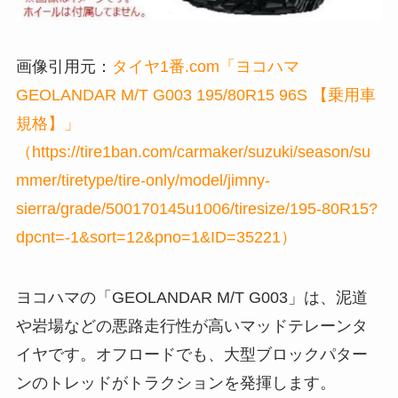
画像引用元：
タイヤ1番.com「ヨコハマ
GEOLANDAR M/T G003 195/80R15 96S 【乗用車
規格】」
（https://tire1ban.com/carmaker/suzuki/season/su
mmer/tiretype/tire-only/model/jimny-
sierra/grade/500170145u1006/tiresize/195-80R15?
dpcnt=-1&sort=12&pno=1&ID=35221）
ヨコハマの「GEOLANDAR M/T G003」は、泥道
や岩場などの悪路走行性が高いマッドテレーンタ
イヤです。オフロードでも、大型ブロックパター
ンのトレッドがトラクションを発揮します。