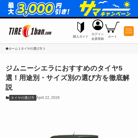
ログイン
購入ガイド
カート
会員登録
ホーム
タイヤの選び方
ジムニーシエラにおすすめのタイヤ5
選！用途別・サイズ別の選び方を徹底解
説
April 22, 2026
タイヤの選び方