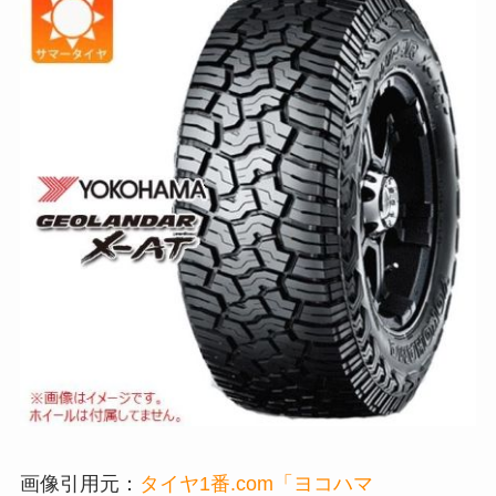
画像引用元：
タイヤ1番.com「ヨコハマ