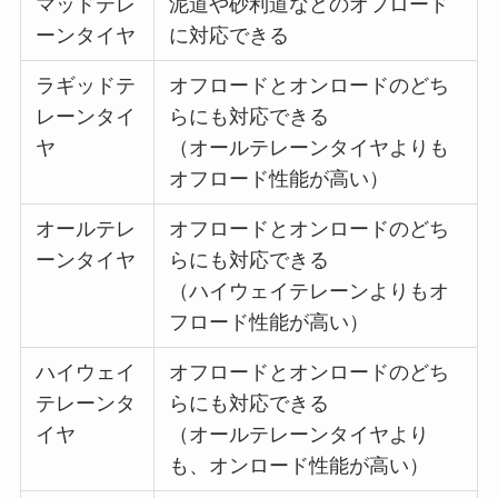
マッドテレ
泥道や砂利道などのオフロード
ーンタイヤ
に対応できる
ラギッドテ
オフロードとオンロードのどち
レーンタイ
らにも対応できる
ヤ
（オールテレーンタイヤよりも
オフロード性能が高い）
オールテレ
オフロードとオンロードのどち
ーンタイヤ
らにも対応できる
（ハイウェイテレーンよりもオ
フロード性能が高い）
ハイウェイ
オフロードとオンロードのどち
テレーンタ
らにも対応できる
イヤ
（オールテレーンタイヤより
も、オンロード性能が高い）