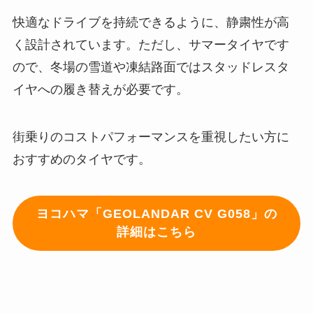
快適なドライブを持続できるように、静粛性が高
く設計されています。ただし、サマータイヤです
ので、冬場の雪道や凍結路面ではスタッドレスタ
イヤへの履き替えが必要です。
街乗りのコストパフォーマンスを重視したい方に
おすすめのタイヤです。
ヨコハマ「GEOLANDAR CV G058」の
詳細はこちら