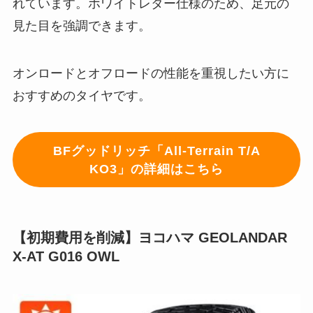
れています。ホワイトレター仕様のため、足元の
見た目を強調できます。
オンロードとオフロードの性能を重視したい方に
おすすめのタイヤです。
BFグッドリッチ「All-Terrain T/A
KO3」の詳細はこちら
【初期費用を削減】ヨコハマ GEOLANDAR
X-AT G016 OWL