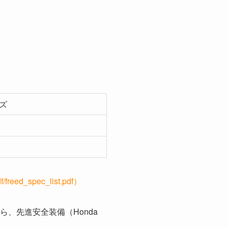
ズ
freed_spec_list.pdf）
、先進安全装備（Honda