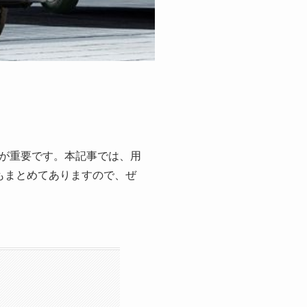
が重要です。本記事では、用
もまとめてありますので、ぜ