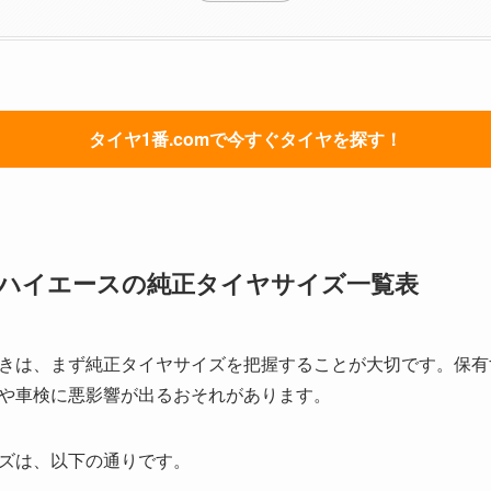
タイヤ1番.comで今すぐタイヤを探す！
ハイエースの純正タイヤサイズ一覧表
きは、まず純正タイヤサイズを把握することが大切です。保有
や車検に悪影響が出るおそれがあります。
ズは、以下の通りです。