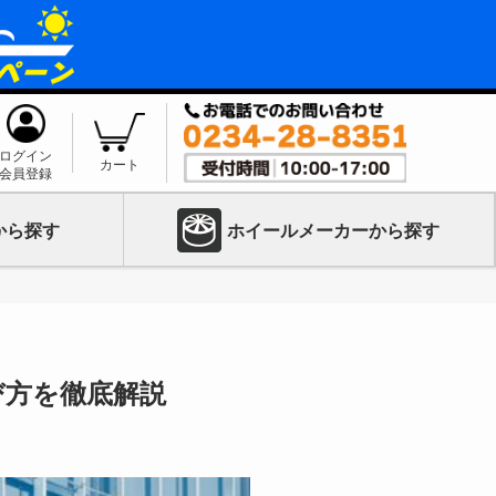
ログイン
カート
会員登録
から探す
ホイールメーカーから探す
び方を徹底解説