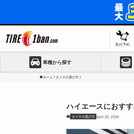
取付予約
車種から探す
ホーム
タイヤの選び方
ハイエースにおすす
タイヤの選び方
April 22, 2026