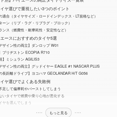
イヤ選びで重視したい3つのポイント
の適合（タイヤサイズ・ロードインデックス・LT規格など）
ターン（リブ・ラグ・リブラグ・ブロック）
ランス（燃費性・耐摩耗性・安定性など）
エースにおすすめのタイヤ5選
デザイン性の両立】ダンロップ W01
ブリヂストン ECOPIA R710
】ミシュラン AGILIS3
ザイン性の両立】グッドイヤー EAGLE #1 NASCAR PLUS
長距離ドライブ】ヨコハマ GEOLANDAR H/T G056
タイヤ選びでよくある失敗例
不足して偏摩耗やバーストしてしまう
ないタイヤで燃費や乗り心地が悪化する
イヤを選んでしまう
もっと見る