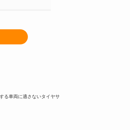
する車両に適さないタイヤサ