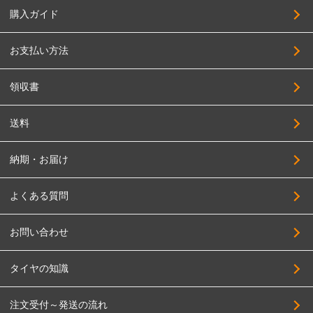
購入ガイド
CLlink
235/50R17
JEPPESEN
245/50R17
お支払い方法
JAOS
255/50R17
JAPAN三陽
領収書
205/55R17
SUPER STAR
215/55R17
送料
SOLID RACING
225/55R17
TAS
納期・お届け
235/55R17
TWS
245/55R17
よくある質問
DELTA FORCE
255/55R17
DOALL
お問い合わせ
275/55R17
TOPY
195/60R17
タイヤの知識
TRYALPHA
205/60R17
High Bridge First
注文受付～発送の流れ
215/60R17