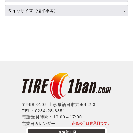
16インチ
スタッドレス
ピレリ
ダイハツ
タイヤ単品
APIO
タイヤサイズ（偏平率等）
17インチ
オールシーズン
コンチネンタル
レクサス
ホイール単品
ABE SHOKAI
18インチ
225/35R17
グッドイヤー
アルファロメオ
タイヤホイールセット
Amistad
19インチ
275/35R17
トーヨー
アウディ
American Racing
20インチ
315/35R17
ファルケン
BMW
IMPUL
21インチ
335/35R17
ハンコック
シトロエン
Balken
22インチ
165/40R17
BFグッドリッチ
フィアット
WALD
23インチ
195/40R17
クムホ
フォード
weds
24インチ
205/40R17
ノキアン
ジャガー
ERST
215/40R17
マキシス
ランドローバー
SSR
235/40R17
〒998-0102 山形県酒田市京田4-2-3
マッドスター
メルセデスベンツ
TEL：0234-28-8351
MLJ
245/40R17
モンスタ
電話受付時間：10:00～17:00
MINI
MKW
255/40R17
営業日カレンダー
赤色の日は休業日です。
ラウフェン
プジョー
LX-MODE