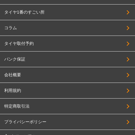
BADX
225/60R17
タイヤ1番のすごい所
HAYASHI RACING
235/60R17
PANDORA
255/60R17
コラム
BBS JAPAN
275/60R17
タイヤ取付予約
BIGWAY
205/65R17
FABULOUS
215/65R17
パンク保証
FORCE
225/65R17
会社概要
4x4Engineering
235/65R17
Black Rhino
245/65R17
利用規約
BRIDGESTONE
255/65R17
特定商取引法
BRUT
265/65R17
Breyton
275/65R17
プライバシーポリシー
HOSTILE
285/65R17