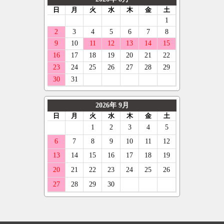
265/40R17
フェデラル
ポルシェ
ELFORD
275/40R17
ネクセン
ルノー
ENKEI
285/40R17
ニットー
スマート
OFFBEAT
185/45R17
グリップマックス
フォルクスワーゲン
GIBSON
195/45R17
オーレンカウンター
ボルボ
GARSON
205/45R17
デリンテ
ジープ
KYOHO
215/45R17
ナンカン
テスラ
CLIMATE
225/45R17
ネオリン
マセラティ
CRIMSON
235/45R17
マックストレック
ランボルギーニ
KMC
245/45R17
レーダー
キャデラック
KLC
255/45R17
クーパー
アストンマーティン
KBRACING
205/50R17
ベントレー
COSMIC
215/50R17
CRS
225/50R17