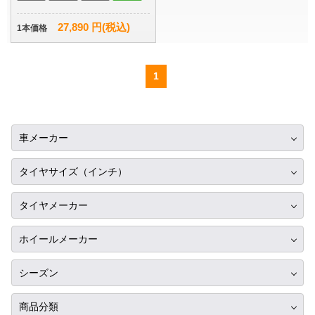
27,890 円(税込)
1本価格
1
車メーカー
トヨタ
タイヤサイズ（インチ）
ニッサン
10インチ
タイヤメーカー
ホンダ
12インチ
ブリヂストン
スバル
ホイールメーカー
13インチ
ミシュラン
マツダ
RIH
14インチ
シーズン
ヨコハマ
ミツビシ
AKUT
15インチ
サマータイヤ
ダンロップ
商品分類
スズキ
Advanti Racing