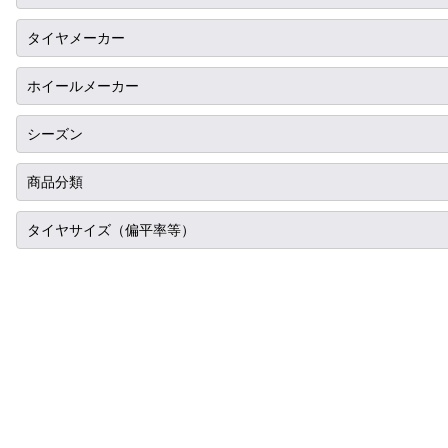
ニッサン
10インチ
タイヤメーカー
ホンダ
12インチ
ブリヂストン
ホイールメーカー
スバル
13インチ
ミシュラン
RIH
シーズン
マツダ
14インチ
ヨコハマ
AKUT
ミツビシ
サマータイヤ
商品分類
15インチ
ダンロップ
Advanti Racing
スズキ
スタッドレス
16インチ
タイヤ単品
タイヤサイズ（偏平率等）
ピレリ
APIO
ダイハツ
オールシーズン
17インチ
ホイール単品
コンチネンタル
225/35R17
ABE SHOKAI
レクサス
18インチ
タイヤホイールセット
グッドイヤー
275/35R17
Amistad
アルファロメオ
19インチ
トーヨー
315/35R17
American Racing
アウディ
20インチ
ファルケン
335/35R17
IMPUL
BMW
21インチ
ハンコック
165/40R17
Balken
シトロエン