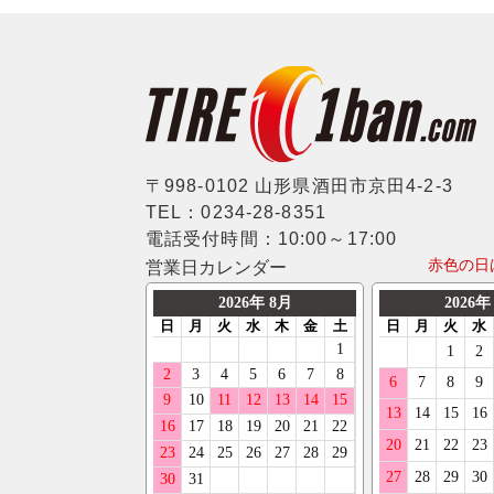
22インチ
BFグッドリッチ
195/40R17
WALD
フィアット
23インチ
クムホ
205/40R17
weds
フォード
24インチ
ノキアン
215/40R17
ERST
ジャガー
マキシス
235/40R17
SSR
ランドローバー
マッドスター
245/40R17
〒998-0102 山形県酒田市京田4-2-3
MLJ
メルセデスベンツ
TEL：0234-28-8351
モンスタ
255/40R17
MKW
電話受付時間：10:00～17:00
MINI
ラウフェン
赤色の日
営業日カレンダー
265/40R17
LX-MODE
プジョー
フェデラル
275/40R17
ELFORD
ポルシェ
ネクセン
285/40R17
ENKEI
ルノー
ニットー
185/45R17
OFFBEAT
スマート
グリップマックス
195/45R17
GIBSON
フォルクスワーゲン
オーレンカウンター
205/45R17
GARSON