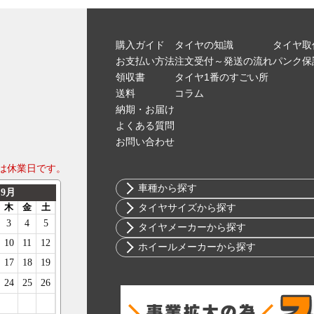
購入ガイド
タイヤの知識
タイヤ取
お支払い方法
注文受付～発送の流れ
パンク保
領収書
タイヤ1番のすごい所
送料
コラム
納期・お届け
よくある質問
お問い合わせ
は休業日です。
車種から探す
トヨタ
タイヤサイズから探す
ニッサン
10インチ
タイヤメーカーから探す
ホンダ
12インチ
ブリヂストン
ホイールメーカーから探す
スバル
13インチ
ミシュラン
RIH
マツダ
14インチ
ヨコハマ
AKUT
ミツビシ
15インチ
ダンロップ
Advanti Racing