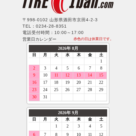
ノキアン
ジャガー
ERST
215/40R17
マキシス
ランドローバー
SSR
235/40R17
〒998-0102 山形県酒田市京田4-2-3
マッドスター
メルセデスベンツ
TEL：0234-28-8351
MLJ
245/40R17
モンスタ
電話受付時間：10:00～17:00
MINI
MKW
255/40R17
営業日カレンダー
赤色の日は休業日です。
ラウフェン
プジョー
LX-MODE
265/40R17
フェデラル
ポルシェ
ELFORD
275/40R17
ネクセン
ルノー
ENKEI
285/40R17
ニットー
スマート
OFFBEAT
185/45R17
グリップマックス
フォルクスワーゲン
GIBSON
195/45R17
オーレンカウンター
ボルボ
GARSON
205/45R17
デリンテ
ジープ
KYOHO
215/45R17
ナンカン
テスラ
CLIMATE
225/45R17
ネオリン
マセラティ
CRIMSON
235/45R17
マックストレック