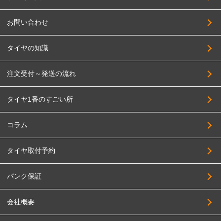
DELTA FORCE
255/55R17
DOALL
お問い合わせ
275/55R17
TOPY
195/60R17
タイヤの知識
TRYALPHA
205/60R17
High Bridge First
注文受付～発送の流れ
215/60R17
BADX
225/60R17
タイヤ1番のすごい所
HAYASHI RACING
235/60R17
PANDORA
255/60R17
コラム
BBS JAPAN
275/60R17
タイヤ取付予約
BIGWAY
205/65R17
FABULOUS
215/65R17
パンク保証
FORCE
225/65R17
会社概要
4x4Engineering
235/65R17