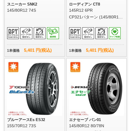
スニーカー SNK2
ローディアン CT8
145/80R12 74S
145R12 6PR
CP321パターン (145/80R12
80/78N相当)
5,401 円(税込)
5,401 円(税込)
1本価格
1本価格
ブルーアースEs ES32
エナセーブ バン01
155/70R12 73S
145/80R12 80/78N