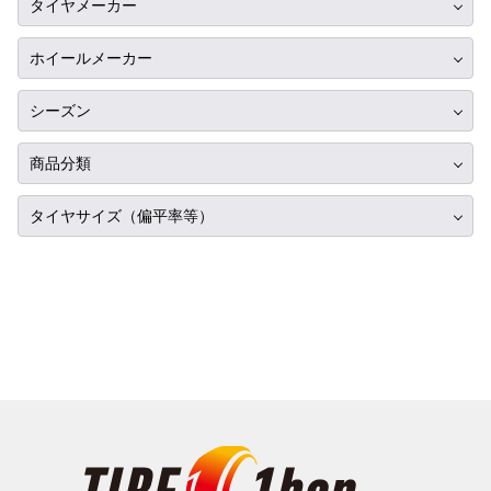
タイヤメーカー
ホンダ
12インチ
ブリヂストン
スバル
ホイールメーカー
13インチ
ミシュラン
マツダ
RIH
14インチ
シーズン
ヨコハマ
ミツビシ
AKUT
15インチ
サマータイヤ
ダンロップ
商品分類
スズキ
Advanti Racing
16インチ
スタッドレス
ピレリ
ダイハツ
タイヤ単品
APIO
タイヤサイズ（偏平率等）
17インチ
オールシーズン
コンチネンタル
レクサス
ホイール単品
ABE SHOKAI
18インチ
225/35R17
グッドイヤー
アルファロメオ
タイヤホイールセット
Amistad
19インチ
275/35R17
トーヨー
アウディ
American Racing
20インチ
315/35R17
ファルケン
BMW
IMPUL
21インチ
335/35R17
ハンコック
シトロエン
Balken
22インチ
165/40R17
BFグッドリッチ
フィアット
WALD
23インチ
195/40R17
クムホ
フォード
weds
24インチ
205/40R17