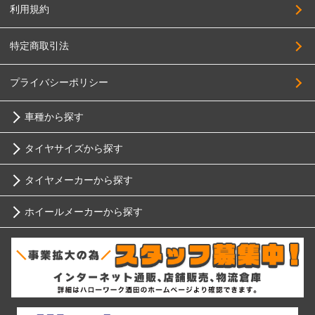
Black Rhino
245/65R17
利用規約
BRIDGESTONE
255/65R17
特定商取引法
BRUT
265/65R17
Breyton
275/65R17
プライバシーポリシー
HOSTILE
285/65R17
車種から探す
HOT STUFF
305/65R17
MAK
タイヤサイズから探す
215/70R17
トヨタ
MID
225/70R17
タイヤメーカーから探す
10インチ
MUGEN
ニッサン
235/70R17
ホイールメーカーから探す
MORITA
ブリヂストン
245/70R17
12インチ
ホンダ
MONZA JAPAN
255/70R17
RIH
ミシュラン
YOKOHAMA
13インチ
265/70R17
スバル
RAGUNA
AKUT
275/70R17
ヨコハマ
14インチ
LEHRMEISTER
マツダ