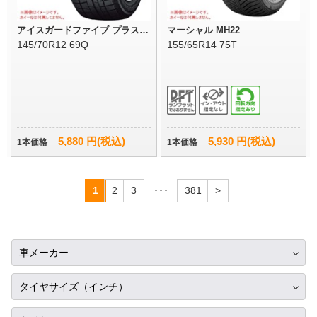
アイスガードファイブ プラス i
マーシャル MH22
G50
145/70R12 69Q
155/65R14 75T
5,880 円(税込)
5,930 円(税込)
1本価格
1本価格
1
2
3
･･･
381
>
車メーカー
トヨタ
タイヤサイズ（インチ）
ニッサン
10インチ