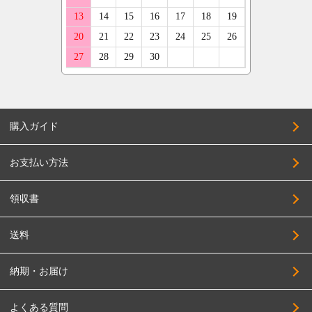
ランボルギーニ
KMC
245/45R17
レーダー
キャデラック
KLC
255/45R17
クーパー
アストンマーティン
KBRACING
205/50R17
ベントレー
COSMIC
215/50R17
CRS
225/50R17
購入ガイド
CLlink
235/50R17
JEPPESEN
245/50R17
お支払い方法
JAOS
255/50R17
JAPAN三陽
領収書
205/55R17
SUPER STAR
215/55R17
送料
SOLID RACING
225/55R17
TAS
納期・お届け
235/55R17
TWS
245/55R17
よくある質問