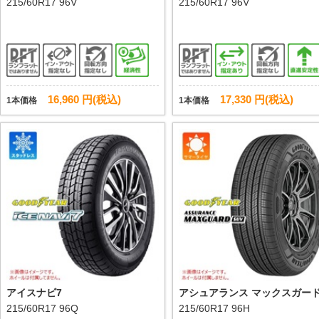
215/60R17 96V
215/60R17 96V
16,960 円(税込)
17,330 円(税込)
1本価格
1本価格
アイスナビ7
アシュアランス マックスガード
215/60R17 96Q
UV
215/60R17 96H