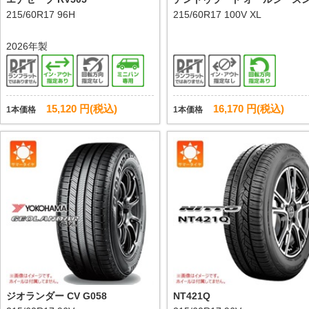
215/60R17 96H
F3
215/60R17 100V XL
2026年製
15,120 円(税込)
16,170 円(税込)
1本価格
1本価格
ジオランダー CV G058
NT421Q