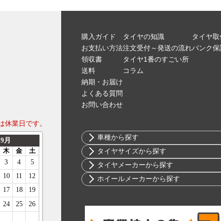
購入ガイド
タイヤの知識
タイヤ取
お支払い方法
注文受付～発送の流れ
パンク保
領収書
タイヤ1番のすごい所
送料
コラム
納期・お届け
よくある質問
お問い合わせ
は休業日です。
車種から探す
トヨタ
タイヤサイズから探す
ニッサン
10インチ
タイヤメーカーから探す
ホンダ
12インチ
ブリヂストン
ホイールメーカーから探す
スバル
13インチ
ミシュラン
RIH
マツダ
14インチ
ヨコハマ
AKUT
ミツビシ
15インチ
ダンロップ
Advanti Racing