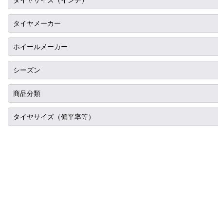
タイヤサイズ（インチ）
ニッサン
10インチ
タイヤメーカー
ホンダ
12インチ
ブリヂストン
ホイールメーカー
スバル
13インチ
ミシュラン
RIH
シーズン
マツダ
14インチ
ヨコハマ
AKUT
ミツビシ
サマータイヤ
商品分類
15インチ
ダンロップ
Advanti Racing
スズキ
スタッドレス
16インチ
タイヤ単品
タイヤサイズ（偏平率等）
ピレリ
APIO
ダイハツ
オールシーズン
17インチ
ホイール単品
コンチネンタル
285/30R18
ABE SHOKAI
レクサス
18インチ
タイヤホイールセット
グッドイヤー
295/30R18
Amistad
アルファロメオ
19インチ
トーヨー
315/30R18
American Racing
アウディ
20インチ
ファルケン
335/30R18
IMPUL
BMW
21インチ
ハンコック
195/35R18
Balken