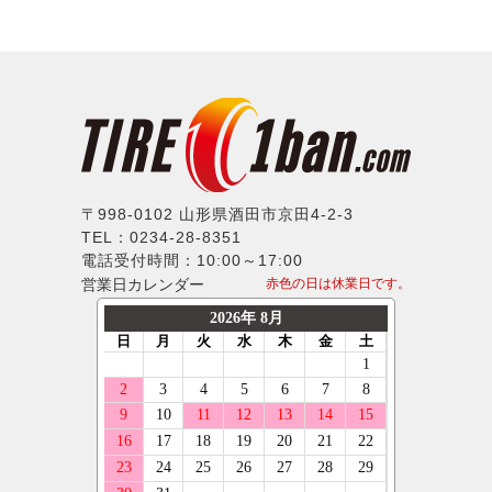
BMW
IMPUL
21インチ
335/30R18
ハンコック
シトロエン
Balken
22インチ
195/35R18
BFグッドリッチ
フィアット
WALD
23インチ
205/35R18
クムホ
フォード
weds
24インチ
215/35R18
ノキアン
ジャガー
ERST
225/35R18
マキシス
ランドローバー
SSR
235/35R18
〒998-0102 山形県酒田市京田4-2-3
マッドスター
メルセデスベンツ
TEL：0234-28-8351
MLJ
245/35R18
モンスタ
電話受付時間：10:00～17:00
MINI
MKW
255/35R18
営業日カレンダー
赤色の日は休業日です。
ラウフェン
プジョー
LX-MODE
265/35R18
フェデラル
ポルシェ
ELFORD
275/35R18
ネクセン
ルノー
ENKEI
285/35R18
ニットー
スマート
OFFBEAT
295/35R18
グリップマックス
フォルクスワーゲン
GIBSON
205/40R18
オーレンカウンター
ボルボ