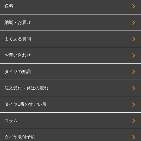
SUPER STAR
255/45R18
送料
SOLID RACING
265/45R18
TAS
納期・お届け
275/45R18
TWS
285/45R18
よくある質問
DELTA FORCE
295/45R18
DOALL
お問い合わせ
195/50R18
TOPY
215/50R18
タイヤの知識
TRYALPHA
225/50R18
High Bridge First
注文受付～発送の流れ
235/50R18
BADX
245/50R18
タイヤ1番のすごい所
HAYASHI RACING
255/50R18
PANDORA
285/50R18
コラム
BBS JAPAN
215/55R18
タイヤ取付予約
BIGWAY