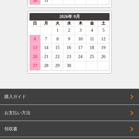
GARSON
215/40R18
デリンテ
ジープ
KYOHO
225/40R18
ナンカン
テスラ
CLIMATE
235/40R18
ネオリン
マセラティ
CRIMSON
245/40R18
マックストレック
ランボルギーニ
KMC
255/40R18
レーダー
キャデラック
KLC
265/40R18
クーパー
アストンマーティン
KBRACING
275/40R18
ベントレー
COSMIC
285/40R18
CRS
295/40R18
購入ガイド
CLlink
215/45R18
JEPPESEN
225/45R18
お支払い方法
JAOS
235/45R18
JAPAN三陽
領収書
245/45R18