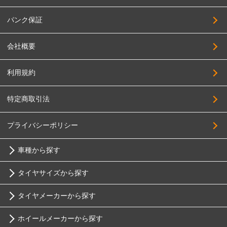
225/55R18
FABULOUS
235/55R18
パンク保証
FORCE
245/55R18
会社概要
4x4Engineering
255/55R18
Black Rhino
285/55R18
利用規約
BRIDGESTONE
195/60R18
特定商取引法
BRUT
215/60R18
Breyton
225/60R18
プライバシーポリシー
HOSTILE
235/60R18
車種から探す
HOT STUFF
245/60R18
MAK
タイヤサイズから探す
255/60R18
トヨタ
MID
265/60R18
タイヤメーカーから探す
10インチ
MUGEN
ニッサン
275/60R18
ホイールメーカーから探す
MORITA
ブリヂストン
285/60R18