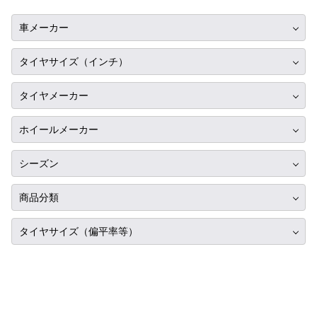
車メーカー
トヨタ
タイヤサイズ（インチ）
ニッサン
10インチ
タイヤメーカー
ホンダ
12インチ
ブリヂストン
スバル
ホイールメーカー
13インチ
ミシュラン
マツダ
RIH
14インチ
シーズン
ヨコハマ
ミツビシ
AKUT
15インチ
サマータイヤ
ダンロップ
商品分類
スズキ
Advanti Racing
16インチ
スタッドレス
ピレリ
ダイハツ
タイヤ単品
APIO
タイヤサイズ（偏平率等）
17インチ
オールシーズン
コンチネンタル
レクサス
ホイール単品
ABE SHOKAI
18インチ
285/30R18
グッドイヤー
アルファロメオ
タイヤホイールセット
Amistad
19インチ
295/30R18
トーヨー
アウディ
American Racing
20インチ
315/30R18
ファルケン