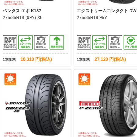
ベンタス エボ K137
エクストリームコンタクト DW
275/35R18 (99Y) XL
6 プラス
275/35R18 95Y
18,310 円(税込)
27,120 円(税込)
1本価格
1本価格