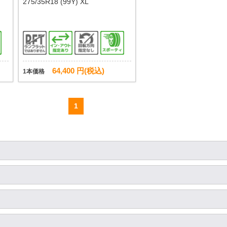
クト
275/35R18 (99Y) XL
64,400 円(税込)
1本価格
1