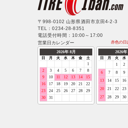
ERST
ジャガー
マキシス
235/35R18
SSR
ランドローバー
マッドスター
245/35R18
〒998-0102 山形県酒田市京田4-2-3
MLJ
メルセデスベンツ
TEL：0234-28-8351
モンスタ
255/35R18
MKW
電話受付時間：10:00～17:00
MINI
ラウフェン
赤色の日
営業日カレンダー
265/35R18
LX-MODE
プジョー
フェデラル
275/35R18
ELFORD
ポルシェ
ネクセン
285/35R18
ENKEI
ルノー
ニットー
295/35R18
OFFBEAT
スマート
グリップマックス
205/40R18
GIBSON
フォルクスワーゲン
オーレンカウンター
215/40R18
GARSON
ボルボ
デリンテ
225/40R18
KYOHO
ジープ
ナンカン
235/40R18
CLIMATE
テスラ