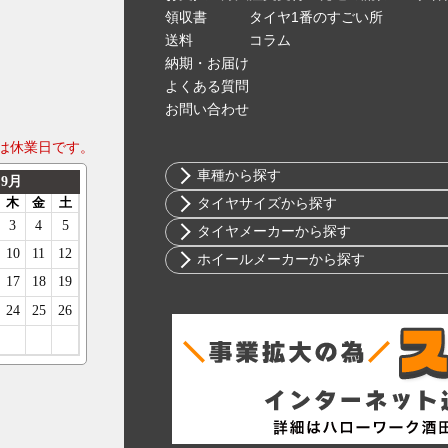
領収書
タイヤ1番のすごい所
送料
コラム
納期・お届け
よくある質問
お問い合わせ
は休業日です。
車種から探す
トヨタ
タイヤサイズから探す
ニッサン
10インチ
タイヤメーカーから探す
ホンダ
12インチ
ブリヂストン
ホイールメーカーから探す
スバル
13インチ
ミシュラン
RIH
マツダ
14インチ
ヨコハマ
AKUT
ミツビシ
15インチ
ダンロップ
Advanti Racing
スズキ
16インチ
ピレリ
APIO
ダイハツ
17インチ
コンチネンタル
ABE SHOKAI
レクサス
18インチ
グッドイヤー
Amistad