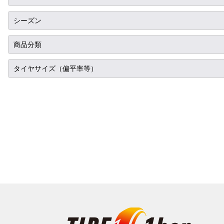
スバル
13インチ
ミシュラン
RIH
シーズン
マツダ
14インチ
ヨコハマ
AKUT
ミツビシ
サマータイヤ
商品分類
15インチ
ダンロップ
Advanti Racing
スズキ
スタッドレス
16インチ
タイヤ単品
タイヤサイズ（偏平率等）
ピレリ
APIO
ダイハツ
オールシーズン
17インチ
ホイール単品
コンチネンタル
285/30R18
ABE SHOKAI
レクサス
18インチ
タイヤホイールセット
グッドイヤー
295/30R18
Amistad
アルファロメオ
19インチ
トーヨー
315/30R18
American Racing
アウディ
20インチ
ファルケン
335/30R18
IMPUL
BMW
21インチ
ハンコック
195/35R18
Balken
シトロエン
22インチ
BFグッドリッチ
205/35R18
WALD
フィアット
23インチ
クムホ
215/35R18
weds
フォード
24インチ
ノキアン
225/35R18