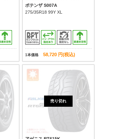
ポテンザ S007A
275/35R18 99Y XL
58,720 円(税込)
1本価格
売り切れ
アゼニス RT615K