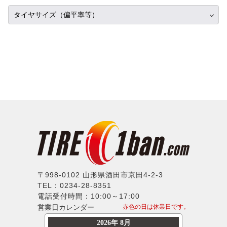
スタッドレス
ピレリ
ダイハツ
タイヤ単品
APIO
タイヤサイズ（偏平率等）
17インチ
オールシーズン
コンチネンタル
レクサス
ホイール単品
ABE SHOKAI
18インチ
285/30R18
グッドイヤー
アルファロメオ
タイヤホイールセット
Amistad
19インチ
295/30R18
トーヨー
アウディ
American Racing
20インチ
315/30R18
ファルケン
BMW
IMPUL
21インチ
335/30R18
ハンコック
シトロエン
Balken
22インチ
195/35R18
BFグッドリッチ
フィアット
WALD
23インチ
205/35R18
クムホ
フォード
weds
24インチ
215/35R18
ノキアン
ジャガー
ERST
225/35R18
マキシス
ランドローバー
SSR
235/35R18
〒998-0102 山形県酒田市京田4-2-3
マッドスター
メルセデスベンツ
TEL：0234-28-8351
MLJ
245/35R18
モンスタ
電話受付時間：10:00～17:00
MINI
MKW
255/35R18
営業日カレンダー
赤色の日は休業日です。
ラウフェン
プジョー
LX-MODE
265/35R18