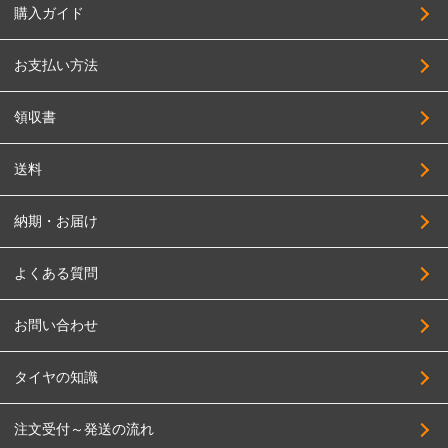
購入ガイド
CLlink
215/45R18
JEPPESEN
225/45R18
お支払い方法
JAOS
235/45R18
JAPAN三陽
領収書
245/45R18
SUPER STAR
255/45R18
送料
SOLID RACING
265/45R18
TAS
納期・お届け
275/45R18
TWS
285/45R18
よくある質問
DELTA FORCE
295/45R18
DOALL
お問い合わせ
195/50R18
TOPY
215/50R18
タイヤの知識
TRYALPHA
225/50R18
High Bridge First
注文受付～発送の流れ
235/50R18