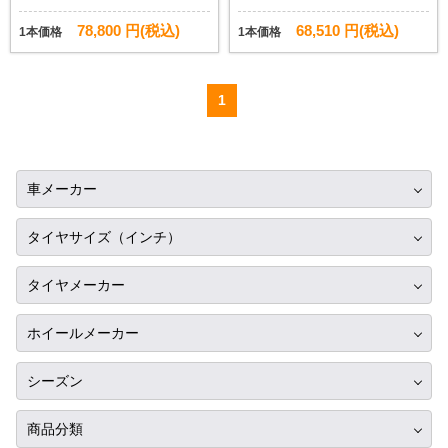
78,800 円(税込)
68,510 円(税込)
1本価格
1本価格
1
車メーカー
トヨタ
タイヤサイズ（インチ）
ニッサン
10インチ
タイヤメーカー
ホンダ
12インチ
ブリヂストン
スバル
ホイールメーカー
13インチ
ミシュラン
マツダ
RIH
14インチ
シーズン
ヨコハマ
ミツビシ
AKUT
15インチ
サマータイヤ
ダンロップ
商品分類
スズキ
Advanti Racing
16インチ