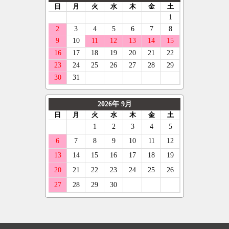
フェデラル
ポルシェ
ELFORD
275/35R18
ネクセン
ルノー
ENKEI
285/35R18
ニットー
スマート
OFFBEAT
295/35R18
グリップマックス
フォルクスワーゲン
GIBSON
205/40R18
オーレンカウンター
ボルボ
GARSON
215/40R18
デリンテ
ジープ
KYOHO
225/40R18
ナンカン
テスラ
CLIMATE
235/40R18
ネオリン
マセラティ
CRIMSON
245/40R18
マックストレック
ランボルギーニ
KMC
255/40R18
レーダー
キャデラック
KLC
265/40R18
クーパー
アストンマーティン
KBRACING
275/40R18
ベントレー
COSMIC
285/40R18
CRS
295/40R18