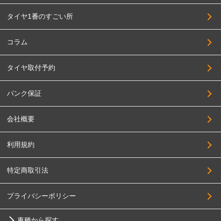
BADX
245/50R18
タイヤ1番のすごい所
HAYASHI RACING
255/50R18
PANDORA
285/50R18
コラム
BBS JAPAN
215/55R18
タイヤ取付予約
BIGWAY
225/55R18
FABULOUS
235/55R18
パンク保証
FORCE
245/55R18
会社概要
4x4Engineering
255/55R18
Black Rhino
285/55R18
利用規約
BRIDGESTONE
195/60R18
特定商取引法
BRUT
215/60R18
Breyton
225/60R18
プライバシーポリシー
HOSTILE
235/60R18
車種から探す