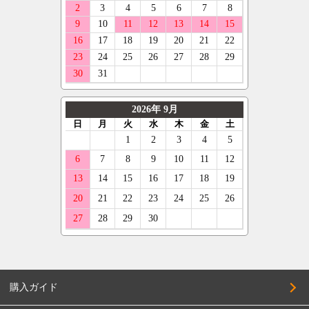
ルノー
ENKEI
345/30R19
ニットー
スマート
OFFBEAT
355/30R19
グリップマックス
フォルクスワーゲン
GIBSON
215/35R19
オーレンカウンター
ボルボ
GARSON
225/35R19
デリンテ
ジープ
KYOHO
235/35R19
ナンカン
テスラ
CLIMATE
245/35R19
ネオリン
マセラティ
CRIMSON
255/35R19
マックストレック
ランボルギーニ
KMC
265/35R19
レーダー
キャデラック
KLC
275/35R19
クーパー
アストンマーティン
KBRACING
285/35R19
ベントレー
COSMIC
295/35R19
CRS
305/35R19
購入ガイド
CLlink
225/40R19