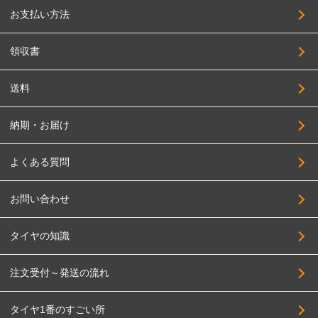
JEPPESEN
235/40R19
お支払い方法
JAOS
245/40R19
JAPAN三陽
領収書
255/40R19
SUPER STAR
265/40R19
送料
SOLID RACING
275/40R19
TAS
納期・お届け
285/40R19
TWS
295/40R19
よくある質問
DELTA FORCE
205/45R19
DOALL
お問い合わせ
225/45R19
TOPY
235/45R19
タイヤの知識
TRYALPHA
245/45R19
High Bridge First
注文受付～発送の流れ
255/45R19
BADX
265/45R19
タイヤ1番のすごい所
HAYASHI RACING