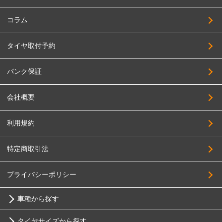
275/45R19
PANDORA
285/45R19
コラム
BBS JAPAN
295/45R19
タイヤ取付予約
BIGWAY
195/50R19
FABULOUS
215/50R19
パンク保証
FORCE
225/50R19
会社概要
4x4Engineering
235/50R19
Black Rhino
245/50R19
利用規約
BRIDGESTONE
255/50R19
特定商取引法
BRUT
265/50R19
Breyton
275/50R19
プライバシーポリシー
HOSTILE
205/55R19
車種から探す
HOT STUFF
225/55R19
MAK
タイヤサイズから探す
235/55R19